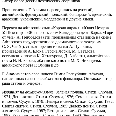
Автор более десяти поэтических сборников.
Произведения Г. Аламиа переводились на русский,
английский, французский, польский, болгарский, армянский,
арабский, украинский, молдавский и другие языки.
Перевел на абхазский язык «Короля лира» и «Юлия Цезаря»
У. Шекспира, «Жизнь есть сон» Кальдерона де ла Барка, «Горе
от ума» А. Грибоедова (эти произведения ставились на сцене
Абхазского государственного драматического театра им.
С. Я. Чанба), стихотворения и сказки А. Пушкина,
произведения А. Блока, Гарсиа Лорки, М. Светлова,
осетинских поэтов К. Хетагурова, Д. Алборты, адыгейского
поэта Н. Н. Багова, абазинского поэта М. Х. Чикатуева,
армянского поэта Г. Эмина и др.
Г. Аламиа автор слов нового Гимна Республики Абхазия,
написанных на основе абхазского фольклора. Он также автор
ряда статей и очерков.
Издания
:
на абхазском языке:
Зеленая поляна. Стихи. Сухуми,
1971; День жизни. Стихи. Сухуми, 1976; Семена огня. Стихи
и поэмы. Сухуми, 1979; Пещера и свеча. Стихи. Сухуми, 1982;
Святая святых. Стихи. Сухуми, 1985; Далеко пойти. Стихи
для детей. Сухуми, 1987; Есть дни такие... Стихи. Сухуми,
1987; Есть дни такие... Стихи. Сухуми, 1990; Жемчужина.