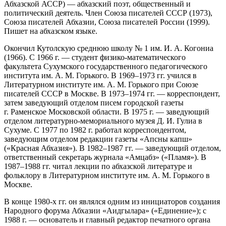
Абхазской АССР) — абхазский поэт, общественный и
политический деятель. Член Союза писателей СССР (1973),
Союза писателей Абхазии, Союза писателей России (1999).
Пишет на абхазском языке.
Окончил Кутолскую среднюю школу № 1 им. И. А. Когониа
(1966). С 1966 г. — студент физико-математического
факультета Сухумского государственного педагогического
института им. А. М. Горького. В 1969–1973 гг. учился в
Литературном институте им. А. М. Горького при Союзе
писателей СССР в Москве. В 1973–1974 гг. — корреспондент,
затем заведующий отделом писем городской газеты
г. Раменское Московской области. В 1975 г. — заведующий
отделом литературно-мемориального музея Д. И. Гулиа в
Сухуме. С 1977 по 1982 г. работал корреспондентом,
заведующим отделом редакции газеты «Апсны капш»
(«Красная Абхазия»). В 1982–1987 гг. — заведующий отделом,
ответственный секретарь журнала «Амцабз» («Пламя»). В
1987–1988 гг. читал лекции по абхазской литературе и
фольклору в Литературном институте им. A. M. Горького в
Москве.
В конце 1980-х гг. он являлся одним из инициаторов создания
Народного форума Абхазии «Аидгылара» («Единение»); с
1988 г. — основатель и главный редактор печатного органа