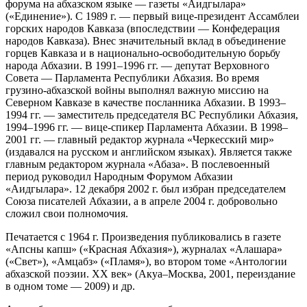
форума на абхазском языке — газеты «Аидгылара»
(«Единение»). С 1989 г. — первый вице-президент Ассамблеи
горских народов Кавказа (впоследствии — Конфедерация
народов Кавказа). Внес значительный вклад в объединение
горцев Кавказа и в национально-освободительную борьбу
народа Абхазии. В 1991–1996 гг. — депутат Верховного
Совета — Парламента Республики Абхазия. Во время
грузино-абхазской войны выполнял важную миссию на
Северном Кавказе в качестве посланника Абхазии. В 1993–
1994 гг. — заместитель председателя ВС Республики Абхазия,
1994–1996 гг. — вице-спикер Парламента Абхазии. В 1998–
2001 гг. — главный редактор журнала «Черкесский мир»
(издавался на русском и английском языках). Является также
главным редактором журнала «Абаза». В послевоенный
период руководил Народным Форумом Абхазии
«Аидгылара». 12 декабря 2002 г. был избран председателем
Союза писателей Абхазии, а в апреле 2004 г. добровольно
сложил свои полномочия.
Печатается с 1964 г. Произведения публиковались в газете
«Апсны капш» («Красная Абхазия»), журналах «Алашара»
(«Свет»), «Амцабз» («Пламя»), во втором томе «Антологии
абхазской поэзии. ХХ век» (Акуа–Москва, 2001, переиздание
в одном томе — 2009) и др.