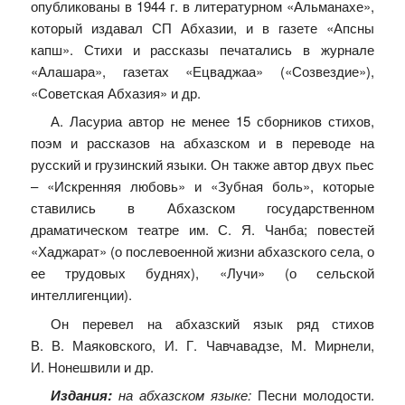
опубликованы в 1944 г. в литературном «Альманахе»,
который издавал СП Абхазии, и в газете «Апсны
капш». Стихи и рассказы печатались в журнале
«Алашара», газетах «Ецваджаа» («Созвездие»),
«Советская Абхазия» и др.
А. Ласуриа автор не менее 15 сборников стихов,
поэм и рассказов на абхазском и в переводе на
русский и грузинский языки. Он также автор двух пьес
– «Искренняя любовь» и «Зубная боль», которые
ставились в Абхазском государственном
драматическом театре им. С. Я. Чанба; повестей
«Хаджарат» (о послевоенной жизни абхазского села, о
ее трудовых буднях), «Лучи» (о сельской
интеллигенции).
Он перевел на абхазский язык ряд стихов
В. В. Маяковского, И. Г. Чавчавадзе, М. Мирнели,
И. Нонешвили и др.
Издания:
на абхазском языке:
Песни молодости.